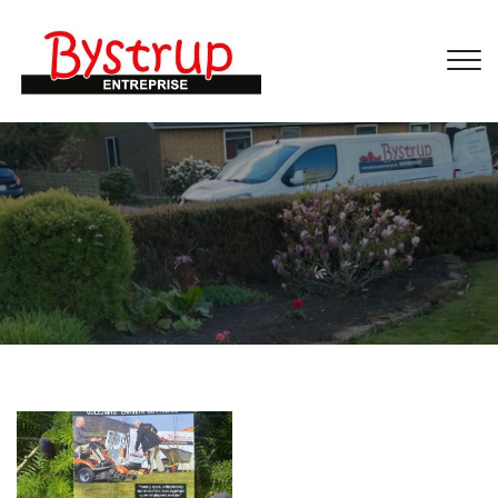
Gå
til
hovedindhold