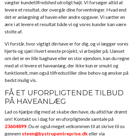
vægter kundetilfredshed utroligt højt. Vi forsøger altid at
levere et resultat, der overgår dine forventninger. Hvad end
det er anlægning af haven eller andre opgaver. Vi sætter en
ære i at levere et resultat både vi og vores kunder kan være
stolte af.
Vi forstår, hvor vigtigt din have er for dig, og vi lægger vores
hjerte og sjæl i hvert eneste projekt, vi arbejder på. Uanset
om det er en lille baghave eller en stor ejendom, kan du regne
med at vi levere et haveanlæg, der ikke kun er smukt og
funktionelt, men også tilfredsstiller dine behov og ønsker på
bedst mulig vis.
FÅ ET UFORPLIGTENDE TILBUD
PÅ HAVEANLÆG
Lad os hjælpe dig med at skabe den have, du altid har drømt
om! Kontakt os i dag for en uforpligtende samtale på
23604899
. Du er også meget velkommen til at skrive til os
gennem
steen@bystrupentreprise.dk
eller via