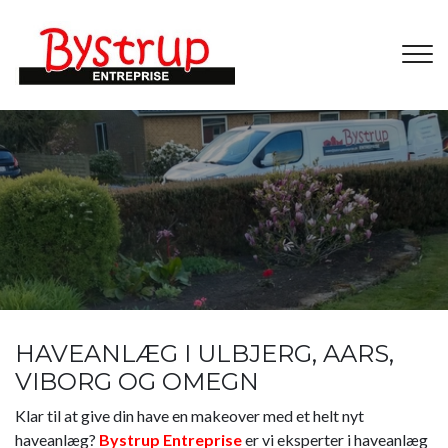
Gå
til
hovedindhold
HAVEANLÆG I ULBJERG, AARS,
VIBORG OG OMEGN
Klar til at give din have en makeover med et helt nyt
haveanlæg?
Bystrup Entreprise
er vi eksperter i haveanlæg